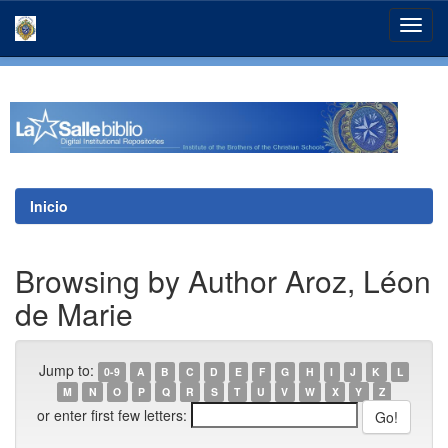
Skip
navigation
Inicio
Browsing by Author Aroz, Léon
de Marie
Jump to:
0-9
A
B
C
D
E
F
G
H
I
J
K
L
M
N
O
P
Q
R
S
T
U
V
W
X
Y
Z
or enter first few letters: