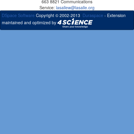
663 8821 Communications
Service:
lasallew@lasalle.org
DSpace Software
Copyright © 2002-2013
Duraspace
- Extension
maintained and optimized by