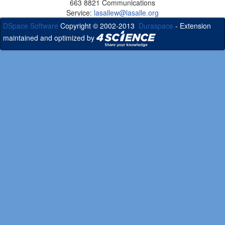
663 8821 Communications
Service:
lasallew@lasalle.org
DSpace Software
Copyright © 2002-2013
Duraspace
- Extension
maintained and optimized by