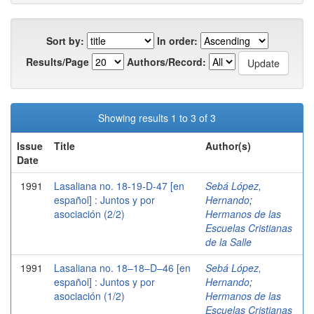
Sort by:
In order:
Results/Page
Authors/Record:
Showing results 1 to 3 of 3
Issue
Title
Author(s)
Date
1991
Lasaliana no. 18-19-D-47 [en
Sebá López,
español] : Juntos y por
Hernando
;
asociación (2/2)
Hermanos de las
Escuelas Cristianas
de la Salle
1991
Lasaliana no. 18–18–D–46 [en
Sebá López,
español] : Juntos y por
Hernando
;
asociación (1/2)
Hermanos de las
Escuelas Cristianas