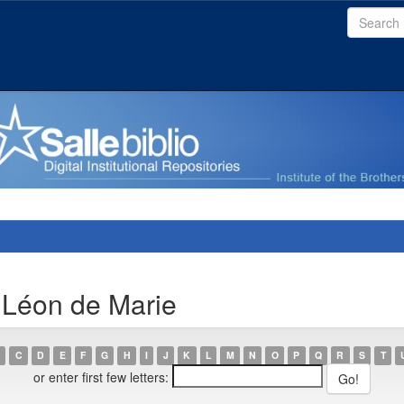
 Léon de Marie
C
D
E
F
G
H
I
J
K
L
M
N
O
P
Q
R
S
T
or enter first few letters: