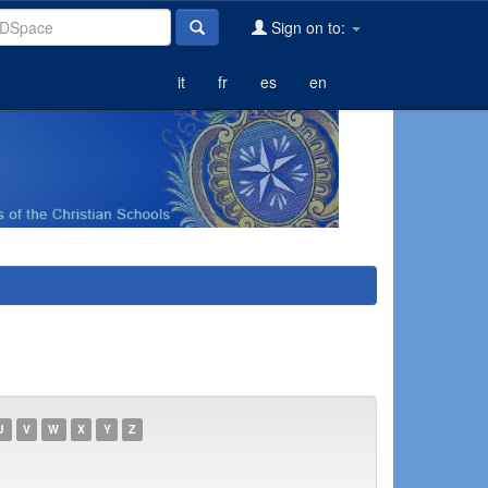
Sign on to:
it
fr
es
en
U
V
W
X
Y
Z