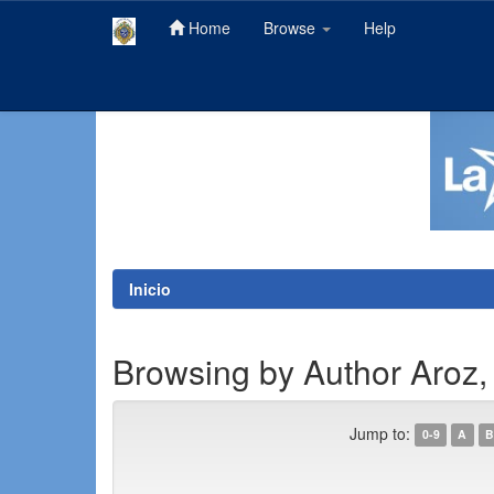
Home
Browse
Help
Skip
navigation
Inicio
Browsing by Author Aroz,
Jump to:
0-9
A
B