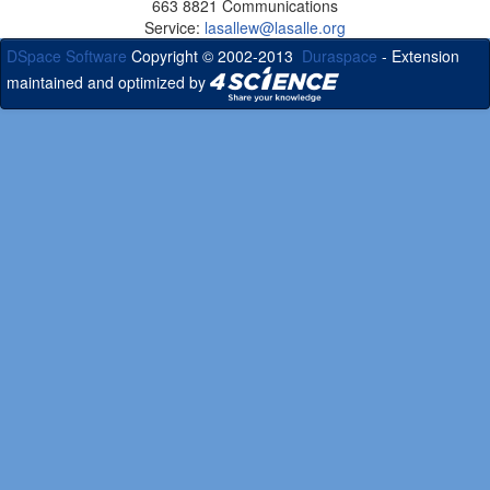
663 8821 Communications
Service:
lasallew@lasalle.org
DSpace Software
Copyright © 2002-2013
Duraspace
- Extension
maintained and optimized by