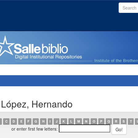
 López, Hernando
C
D
E
F
G
H
I
J
K
L
M
N
O
P
Q
R
S
T
or enter first few letters: