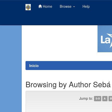
Home
Browse
Help
Skip
navigation
Inicio
Browsing by Author Sebá
Jump to:
0-9
A
B