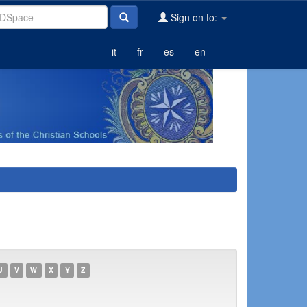
Sign on to:
it
fr
es
en
U
V
W
X
Y
Z