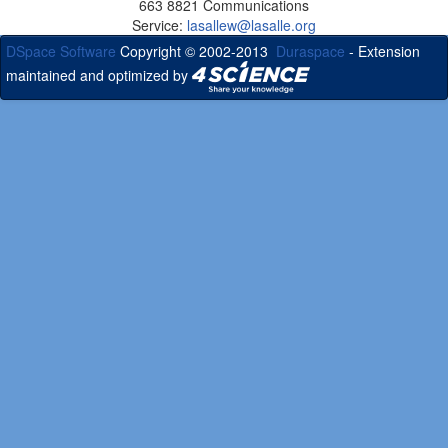
663 8821 Communications
Service:
lasallew@lasalle.org
DSpace Software
Copyright © 2002-2013
Duraspace
- Extension
maintained and optimized by