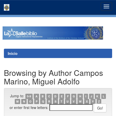
Skip
navigation
Inicio
Browsing by Author Campos
Marino, Miguel Adolfo
Jump to:
0-9
A
B
C
D
E
F
G
H
I
J
K
L
M
N
O
P
Q
R
S
T
U
V
W
X
Y
Z
or enter first few letters: