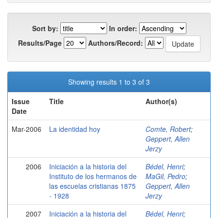
Sort by:
In order:
Results/Page
Authors/Record:
Showing results 1 to 3 of 3
Issue
Title
Author(s)
Date
Mar-2006
La identidad hoy
Comte, Robert
;
Geppert, Allen
Jerzy
2006
Iniciación a la historia del
Bédel, Henri
;
Instituto de los hermanos de
MaGil, Pedro
;
las escuelas cristianas 1875
Geppert, Allen
- 1928
Jerzy
2007
Iniciación a la historia del
Bédel, Henri
;