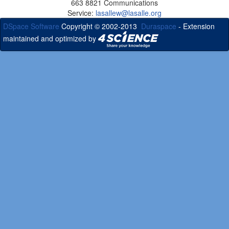
663 8821 Communications
Service:
lasallew@lasalle.org
DSpace Software
Copyright © 2002-2013
Duraspace
- Extension
maintained and optimized by