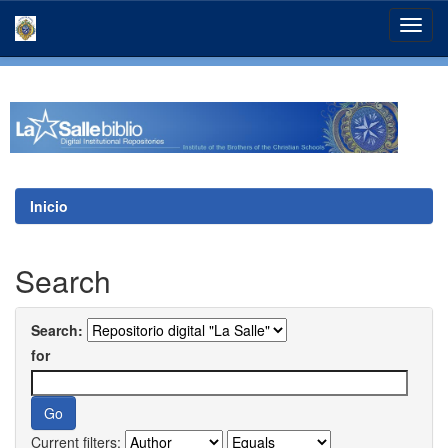
Skip
navigation
Inicio
Search
Search:
for
Current filters: