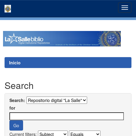
Skip
navigation
Inicio
Search
Search:
for
Current filters: