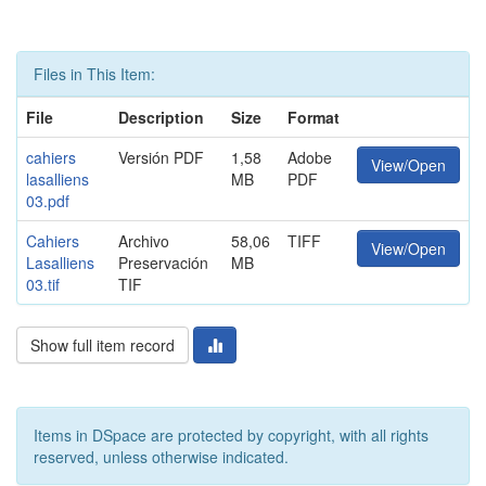
Files in This Item:
File
Description
Size
Format
cahiers
Versión PDF
1,58
Adobe
View/Open
lasalliens
MB
PDF
03.pdf
Cahiers
Archivo
58,06
TIFF
View/Open
Lasalliens
Preservación
MB
03.tif
TIF
Show full item record
Items in DSpace are protected by copyright, with all rights
reserved, unless otherwise indicated.