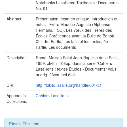
Notebooks Lasallians: Textbooks : Documents;
No. 01
Abstract:
Présentation, examen critique, Introduction et
notes - Frère Maurice-Auguste (Alphonse
Hermans, FSC). Les vœux des Frères des
Écoles Chrétiennes avant la Bulle de Benoit
XIII : lre Partie, Les faits et les textes, 2e
Partie, Les documents
Description:
Rome, Maison Saint Jean-Baptiste de la Salle,
1959. xlviii + 106pp. dans la série "Cahiers
Lasalliens : textes Etudes - Documents" vol.1,
br.orig. 23cm. bel état
URI:
http://biblio.lasalle.org/handle/001/31
Appears in
Cahiers Lasalliens
Collections:
Files in This Item: