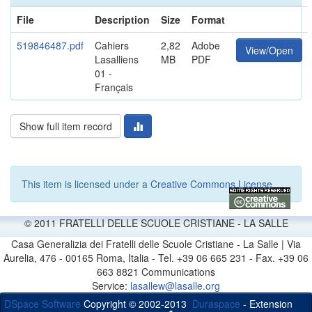
File
Description
Size
Format
519846487.pdf
Cahiers
2,82
Adobe
View/Open
Lasalliens
MB
PDF
01 -
Français
Show full item record
This item is licensed under a
Creative Commons License
© 2011 FRATELLI DELLE SCUOLE CRISTIANE - LA SALLE
Casa Generalizia dei Fratelli delle Scuole Cristiane - La Salle | Via
Aurelia, 476 - 00165 Roma, Italia - Tel. +39 06 665 231 - Fax. +39 06
663 8821 Communications
Service:
lasallew@lasalle.org
DSpace Software
Copyright © 2002-2013
Duraspace
- Extension