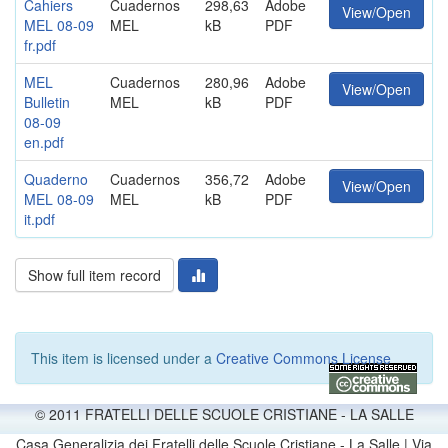
Cahiers
Cuadernos
298,63
Adobe
View/Open
MEL 08-09
MEL
kB
PDF
fr.pdf
MEL
Cuadernos
280,96
Adobe
View/Open
Bulletin
MEL
kB
PDF
08-09
en.pdf
Quaderno
Cuadernos
356,72
Adobe
View/Open
MEL 08-09
MEL
kB
PDF
it.pdf
Show full item record
This item is licensed under a
Creative Commons License
© 2011 FRATELLI DELLE SCUOLE CRISTIANE - LA SALLE
Casa Generalizia dei Fratelli delle Scuole Cristiane - La Salle | Via