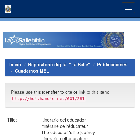
Skip
navigation
Inicio
Repositorio digital "La Salle"
Publicaciones
Cuadernos MEL
Please use this identifier to cite or link to this item:
http://hdl.handle.net/001/281
Title:
Itinerario del educador
Itinéraire de l'éducateur
The educator 's life journey
Itinerario dell'educatore