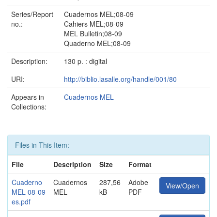
Series/Report
Cuadernos MEL;08-09
no.:
Cahiers MEL;08-09
MEL Bulletin;08-09
Quaderno MEL;08-09
Description:
130 p. : digital
URI:
http://biblio.lasalle.org/handle/001/80
Appears in
Cuadernos MEL
Collections:
Files in This Item:
File
Description
Size
Format
Cuaderno
Cuadernos
287,56
Adobe
View/Open
MEL 08-09
MEL
kB
PDF
es.pdf