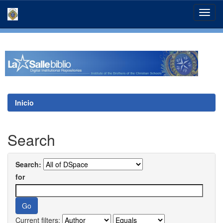
Skip
navigation
Inicio
Search
Search:
for
Current filters: