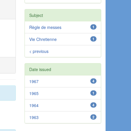
Subject
Règle de messes
1
Vie Chretienne
1
< previous
Date issued
1967
4
1965
1
1964
4
1963
2