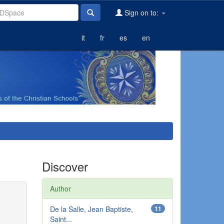
Sign on to:
it
fr
es
en
Discover
Author
De la Salle, Jean Baptiste,
11
Saint...