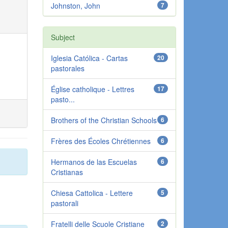
Johnston, John
7
Subject
Iglesia Católica - Cartas
20
pastorales
Église catholique - Lettres
17
pasto...
Brothers of the Christian Schools
6
Frères des Écoles Chrétiennes
6
Hermanos de las Escuelas
6
Cristianas
Chiesa Cattolica - Lettere
5
pastorali
Fratelli delle Scuole Cristiane
2