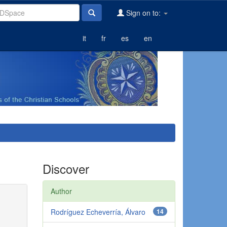
Sign on to:
it
fr
es
en
Discover
Author
Rodríguez Echeverría, Álvaro
14