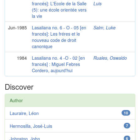
francés]: L'Ecole de la Salle
Luis
(5): une école orientée vers
la vie
Jun-1985
Lasaliana no. 6 - O - 05 [en
Salm, Luke
francés]: Les fréres et le
nouveau code de droit
canonique
1984
Lasaliana no. 4 -O - 02 [en
Ruales, Oswaldo
francés] : Miguel Febres
Cordero, aujourd'hui
Discover
Author
Lauraire, Léon
10
Hermosilla, José-Luis
7
Johnston, John
6