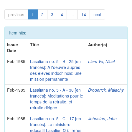
previous
1
2
3
4
...
14
next
Item hits:
Issue
Title
Author(s)
Date
Feb-1985
Lasaliana no. 5 - B - 25 [en
Liem Vo, Nicet
francés]: A l'oeuvre aupres
des eleves indochinois: une
mission permanente
Feb-1985
Lasaliana no. 5 - A - 30 [en
Broderick, Malachy
francés]: Meditations pour le
temps de la retraite, et
retraite dirigee
Feb-1985
Lasaliana no. 5 - C - 17 [en
Johnston, John
francés]: Le ministere
educatif Lasalien (2): frères