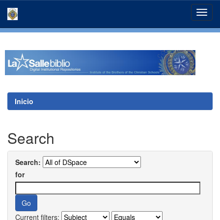
Skip
navigation
Inicio
Search
Search:
for
Current filters: