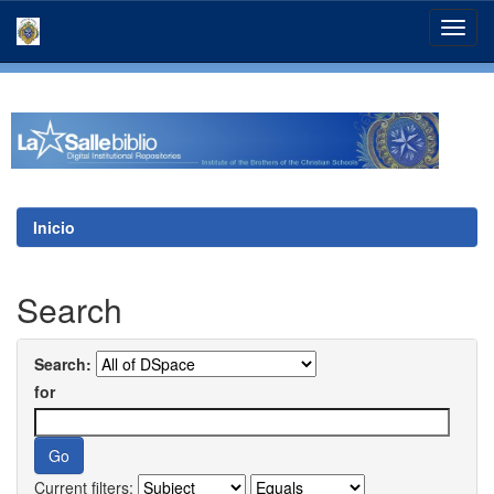
Skip
navigation
Inicio
Search
Search:
for
Current filters: