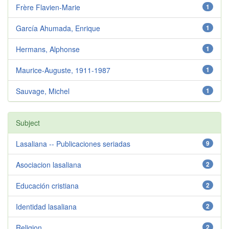
Frère Flavien-Marie
1
García Ahumada, Enrique
1
Hermans, Alphonse
1
Maurice-Auguste, 1911-1987
1
Sauvage, Michel
1
Subject
Lasaliana -- Publicaciones seriadas
9
Asociacion lasaliana
2
Educación cristiana
2
Identidad lasaliana
2
Religion
2