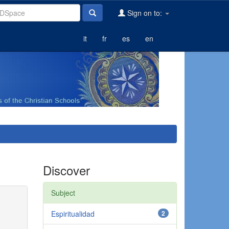
Sign on to:
it
fr
es
en
Discover
Subject
Espiritualidad
2