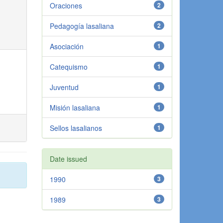
Oraciones
2
Pedagogía lasaliana
2
Asociación
1
Catequismo
1
Juventud
1
Misión lasaliana
1
Sellos lasalianos
1
Date issued
1990
3
1989
3