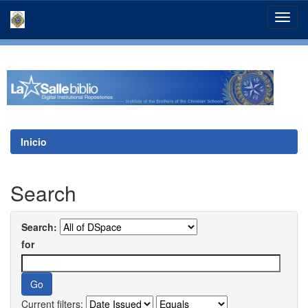
Skip
navigation
Inicio
Search
Search:
for
Current filters: