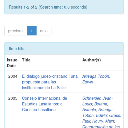
Results 1-2 of 2 (Search time: 0.0 seconds).
previous
1
next
Item hits:
Issue
Title
Author(s)
Date
2004
El diálogo judeo-cristiano : una
Arteaga Tobón,
propuesta para las
Edwin
instituciones de La Salle
2005
Consejo Internacional de
Schneider, Jean-
Estudios Lasalianos: el
Louis
;
Botana,
Carisma Lasaliano
Antonio
;
Arteaga
Tobón, Edwin
;
Grass,
Paul
;
Houry, Alain
;
Congregación de los