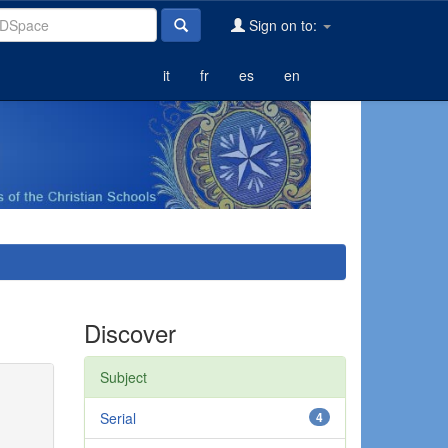
Sign on to:
it
fr
es
en
Discover
Subject
Serial
4