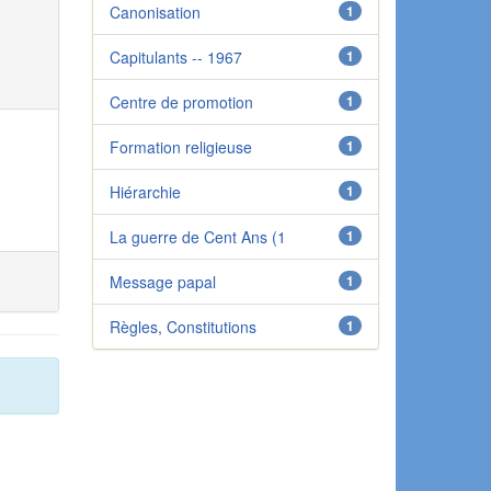
Canonisation
1
Capitulants -- 1967
1
Centre de promotion
1
Formation religieuse
1
Hiérarchie
1
La guerre de Cent Ans (1
1
Message papal
1
Règles, Constitutions
1