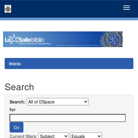
Skip
navigation
Inicio
Search
Search:
for
Current filters: