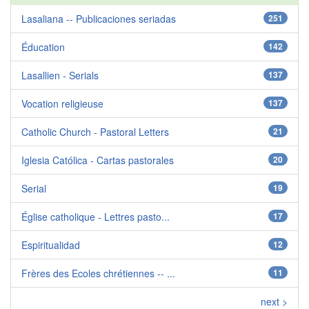
Lasaliana -- Publicaciones seriadas
251
Éducation
142
Lasallien - Serials
137
Vocation religieuse
137
Catholic Church - Pastoral Letters
21
Iglesia Católica - Cartas pastorales
20
Serial
19
Église catholique - Lettres pasto...
17
Espiritualidad
12
Frères des Ecoles chrétiennes -- ...
11
next >