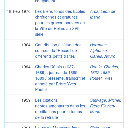
complètent
18-Feb-1970
Les Biens-fonds des Ecoles
Aroz, Léon de
chrétiennes et gratuites
Marie
pour les graçon pauvres de
la Ville de Reims au XVIII
sièle
1964
Contribution à l'étude des
Hermans,
sources du “Recueil de
Alphonse
;
différents petits traités”
Gareis, Arturo
1994
Charles Démia (1637-
Demia, Charles,
1689) : journal de 1685-
1637-1689
;
1689 / présenté, transcrit et
Poutet, Yves
annoté par Frère Yves
Poutet
1959
Les citations
Sauvage, Michel
;
néotestamentaires dans les
Frère Flavien-
méditations pour le temps
Marie
de la retraite
1961
La vie de Monsieur Jean-
Blain, Jean-