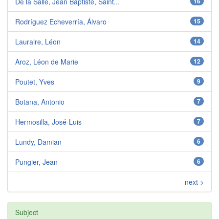
De la Salle, Jean Baptiste, Saint...
16
Rodríguez Echeverría, Álvaro
15
Lauraire, Léon
14
Aroz, Léon de Marie
12
Poutet, Yves
9
Botana, Antonio
7
Hermosilla, José-Luis
7
Lundy, Damian
6
Pungier, Jean
6
next >
Subject