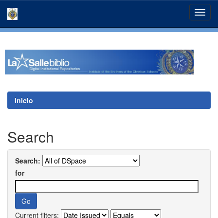
Skip
navigation
Inicio
Search
Search:
for
Current filters: