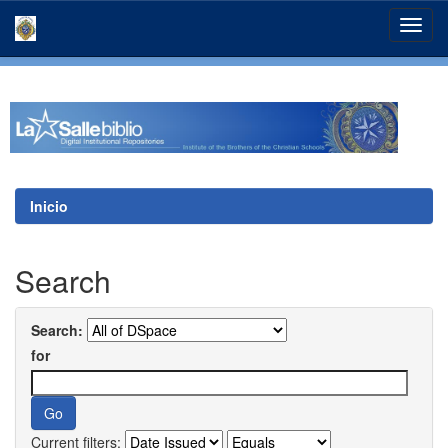
Skip
navigation
Inicio
Search
Search:
for
Current filters: