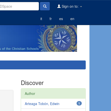
Sign on to:
it
fr
es
en
Discover
Author
Arteaga Tobón, Edwin
1