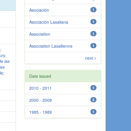
Asociación
1
Asociación Lasaliana
1
Association
1
Association Lasallienne
1
o
;
ury,
next >
e las
des
le
;
Date issued
2010 - 2011
1
2000 - 2009
5
1985 - 1989
1