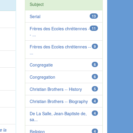
Subject
Serial
13
Frères des Ecoles chrétiennes -
11
- ...
Frères des Ecoles chrétiennes --
9
...
Congregatie
6
Congregation
6
Christian Brothers -- History
5
Christian Brothers -- Biography
4
De La Salle, Jean-Baptiste de,
4
sa...
e la
Religion
4