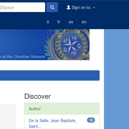
Sign on to:
it
fr
es
en
Discover
Author
De la Salle, Jean Baptiste,
15
Saint...