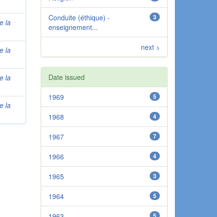
Conduite (éthique) -
3
e la
enseignement...
next >
e la
Date issued
e la
1969
5
e la
1968
4
1967
7
1966
4
1965
3
1964
5
1963
5