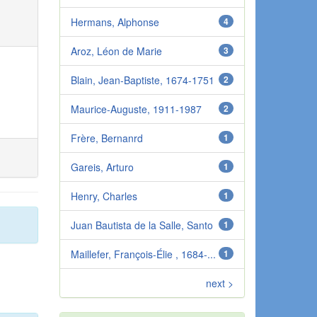
Hermans, Alphonse
4
Aroz, Léon de Marie
3
Blain, Jean-Baptiste, 1674-1751
2
Maurice-Auguste, 1911-1987
2
Frère, Bernanrd
1
Gareis, Arturo
1
Henry, Charles
1
Juan Bautista de la Salle, Santo
1
Maillefer, François-Élie , 1684-...
1
next >