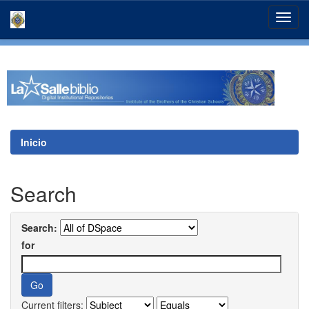
Skip
navigation
Inicio
Search
Search:
for
Current filters: