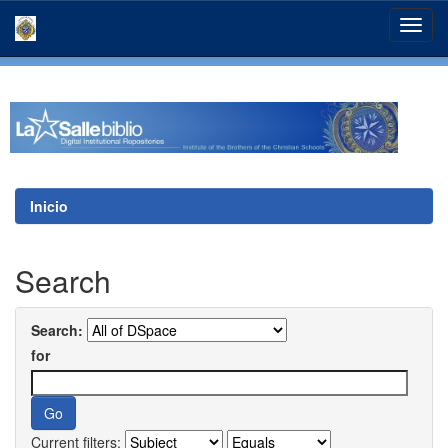
Skip
navigation
Inicio
Search
Search:
for
Current filters: