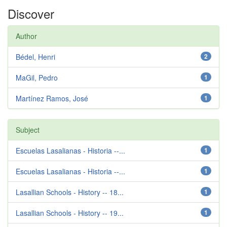
Discover
Author
Bédel, Henri
2
MaGil, Pedro
1
Martínez Ramos, José
1
Subject
Escuelas Lasalianas - Historia --...
1
Escuelas Lasalianas - Historia --...
1
Lasallian Schools - History -- 18...
1
Lasallian Schools - History -- 19...
1