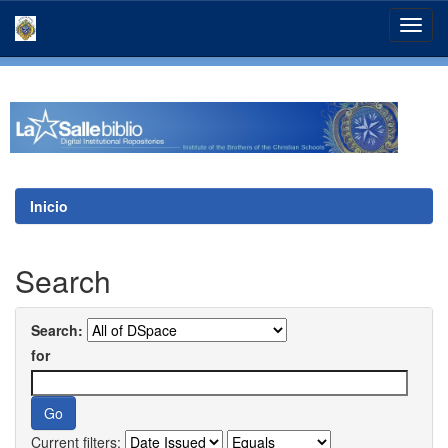
Skip
navigation
Inicio
Search
Search:
for
Current filters: