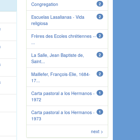
Congregation
2
Escuelas Lasalianas - Vida
2
religiosa
s
Frères des Ecoles chrétiennes --
2
...
s
La Salle, Jean Baptiste de,
2
Saint...
s
Maillefer, François-Elie, 1684-
2
17...
s
Carta pastoral a los Hermanos -
1
1972
Carta pastoral a los Hermanos -
1
1973
next >