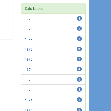
Date issued
s
1979
3
1978
1
s
1977
1
1976
3
1975
1
1974
4
1973
1
1972
3
1971
1
1970
1