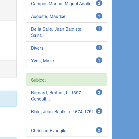
Campos Marino, Miguel Adolfo
2
Auguste, Maurice
1
De la Salle, Jean Baptiste,
1
Saint...
Divers
1
Yves, Mazé
1
Subject
Bernard, Brother, b. 1697
2
Conduit...
Blain, Jean-Baptiste, 1674-1751.
2
...
Christian Evangile
2