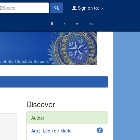
Sign on to:
it
fr
es
en
Discover
Author
Aroz, Léon de Marie
7