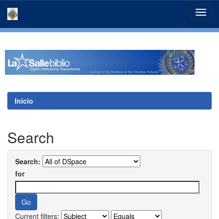
Skip
navigation
Inicio
Search
Search:
for
Current filters: