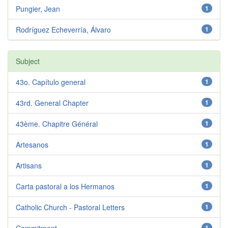
Pungier, Jean
1
Rodríguez Echeverría, Álvaro
1
Subject
43o. Capítulo general
1
43rd. General Chapter
1
43ème. Chapitre Général
1
Artesanos
1
Artisans
1
Carta pastoral a los Hermanos
1
Catholic Church - Pastoral Letters
1
1