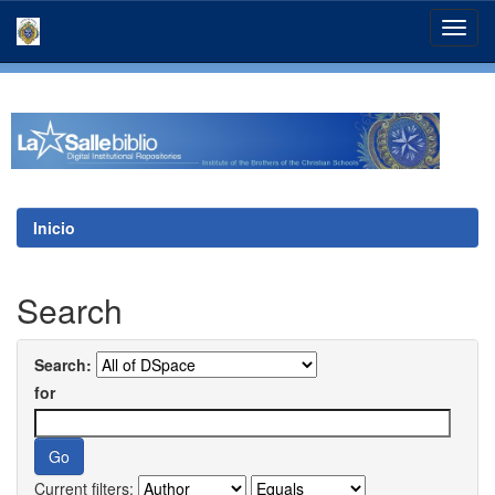
Skip
navigation
Inicio
Search
Search:
for
Current filters: