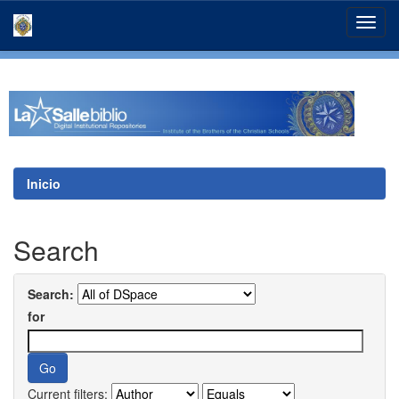
Skip
navigation
Inicio
Search
Search:
for
Current filters: