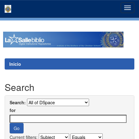
Skip
navigation
Inicio
Search
Search:
for
Current filters: