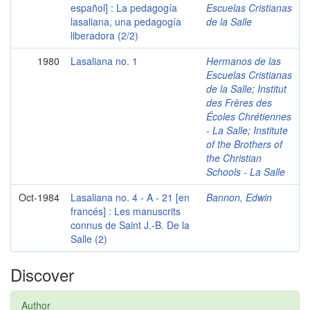
español] : La pedagogía
Escuelas Cristianas
lasaliana, una pedagogía
de la Salle
liberadora (2/2)
1980
Lasaliana no. 1
Hermanos de las
Escuelas Cristianas
de la Salle
;
Institut
des Frères des
Écoles Chrétiennes
- La Salle
;
Institute
of the Brothers of
the Christian
Schools - La Salle
Oct-1984
Lasaliana no. 4 - A - 21 [en
Bannon, Edwin
francés] : Les manuscrits
connus de Saint J.-B. De la
Salle (2)
Discover
Author