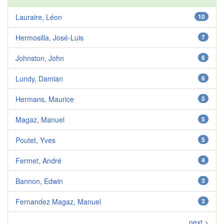
Lauraire, Léon
10
Hermosilla, José-Luis
7
Johnston, John
6
Lundy, Damian
6
Hermans, Maurice
5
Magaz, Manuel
5
Poutet, Yves
5
Fermet, André
4
Bannon, Edwin
3
Fernandez Magaz, Manuel
3
next >