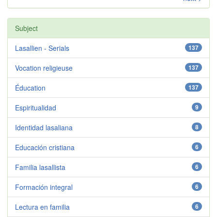
Subject
Lasallien - Serials
137
Vocation religieuse
137
Éducation
137
Espiritualidad
9
Identidad lasaliana
8
Educación cristiana
6
Familia lasallista
6
Formación integral
6
Lectura en familia
6