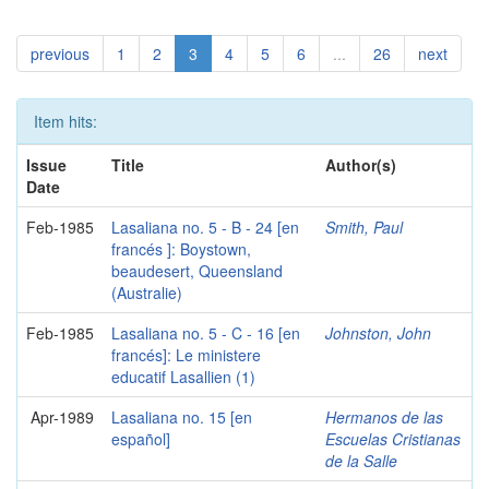
previous
1
2
3
4
5
6
...
26
next
Item hits:
Issue
Title
Author(s)
Date
Feb-1985
Lasaliana no. 5 - B - 24 [en
Smith, Paul
francés ]: Boystown,
beaudesert, Queensland
(Australie)
Feb-1985
Lasaliana no. 5 - C - 16 [en
Johnston, John
francés]: Le ministere
educatif Lasallien (1)
Apr-1989
Lasaliana no. 15 [en
Hermanos de las
español]
Escuelas Cristianas
de la Salle