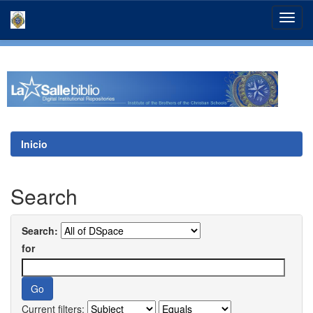
Skip
navigation
Inicio
Search
Search:
for
Current filters: