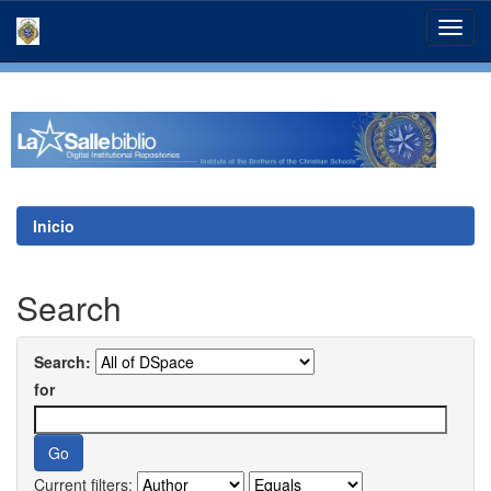
Skip
navigation
Inicio
Search
Search:
for
Current filters: