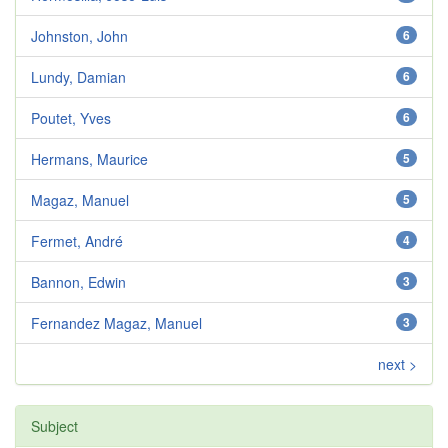
Johnston, John
6
Lundy, Damian
6
Poutet, Yves
6
Hermans, Maurice
5
Magaz, Manuel
5
Fermet, André
4
Bannon, Edwin
3
Fernandez Magaz, Manuel
3
next >
Subject