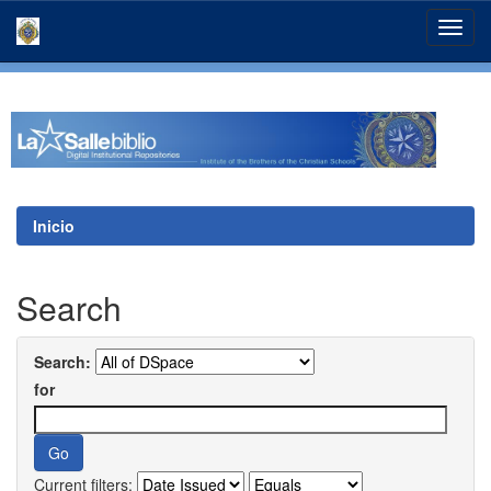
Skip
navigation
Inicio
Search
Search:
for
Current filters: