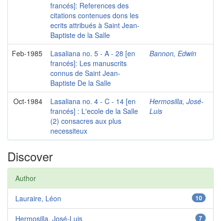
francés]: References des
citations contenues dons les
ecrits attribués à Saint Jean-
Baptiste de la Salle
Feb-1985
Lasaliana no. 5 - A - 28 [en
Bannon, Edwin
francés]: Les manuscrits
connus de Saint Jean-
Baptiste De la Salle
Oct-1984
Lasaliana no. 4 - C - 14 [en
Hermosilla, José-
francés] : L'ecole de la Salle
Luis
(2) consacres aux plus
necessiteux
Discover
Author
Lauraire, Léon
10
Hermosilla, José-Luis
7