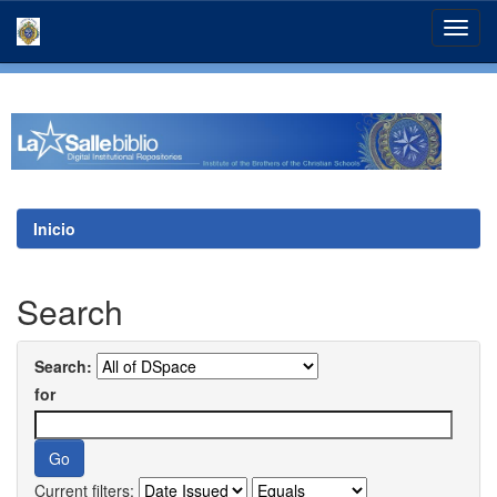
Skip
navigation
Inicio
Search
Search:
for
Current filters: