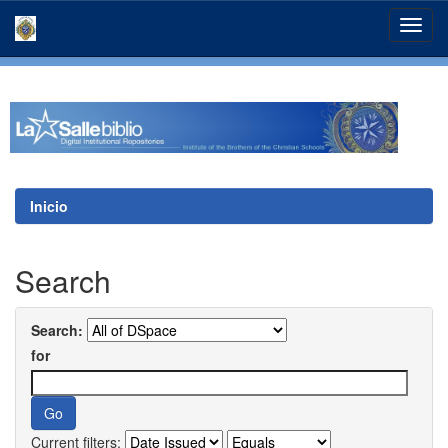
Skip
navigation
Inicio
Search
Search:
for
Current filters: