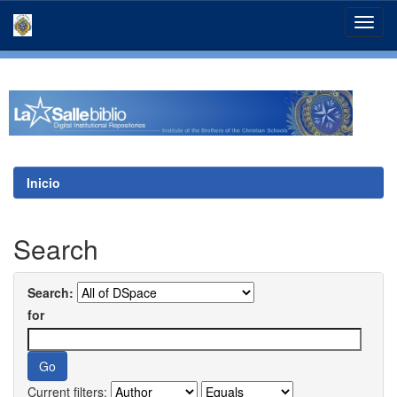
Skip
navigation
Inicio
Search
Search:
for
Current filters: