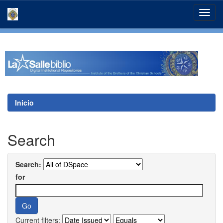
Skip
navigation
Inicio
Search
Search:
for
Current filters: