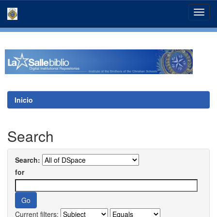
Skip
navigation
Inicio
Search
Search:
for
Current filters: