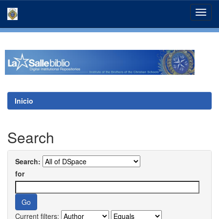
Skip
navigation
Inicio
Search
Search:
for
Current filters: