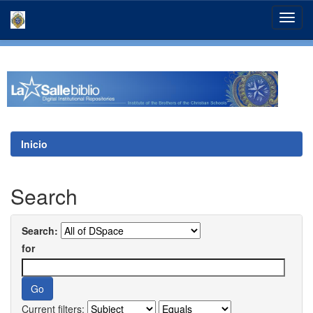
Skip
navigation
Inicio
Search
Search:
for
Current filters: