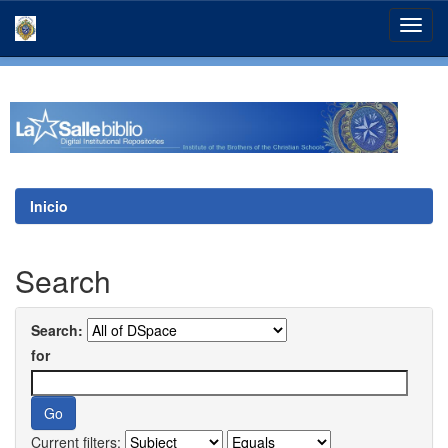
Skip
navigation
Inicio
Search
Search:
for
Current filters: